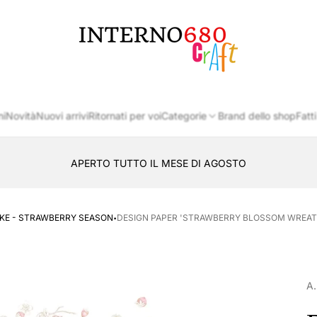
Logo
del
negozio
ni
Novità
Nuovi arrivi
Ritornati per voi
Categorie
Brand dello shop
Fatti
APERTO TUTTO IL MESE DI AGOSTO
CONSEGNA AL LOCKER INPOST
·
KE - STRAWBERRY SEASON
DESIGN PAPER 'STRAWBERRY BLOSSOM WREATH
A