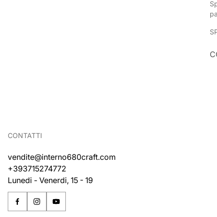
Sp
p
S
C
CONTATTI
vendite@interno680craft.com
+393715274772
Lunedi - Venerdi, 15 - 19