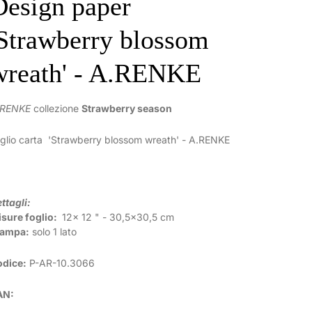
Design paper
'Strawberry blossom
wreath' - A.RENKE
.RENKE
collezione
Strawberry season
glio carta 'Strawberry blossom wreath' - A.RENKE
ttagli:
sure foglio:
12x 12 " - 30,5x30,5 cm
tampa:
solo 1 lato
odice:
P-AR-10.3066
AN: