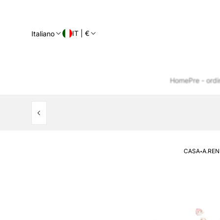
IT | €
Italiano
Home
Pre - ordi
·
CASA
A.REN