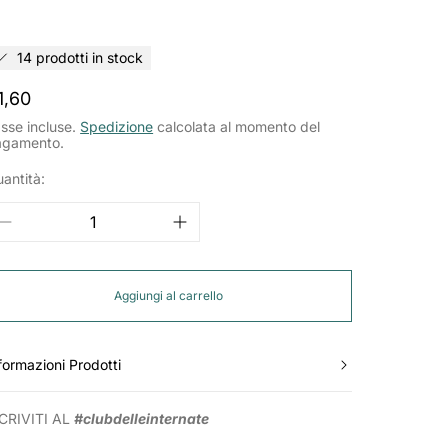
14 prodotti in stock
rezzo
1,60
ormale
sse incluse.
Spedizione
calcolata al momento del
agamento.
antità:
Aggiungi al carrello
formazioni Prodotti
CRIVITI AL
#clubdelleinternate