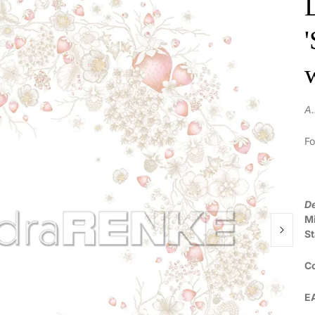
A
Fo
De
Mi
S
C
E