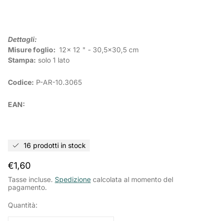
Dettagli:
Misure foglio:
12x 12 " - 30,5x30,5 cm
Stampa:
solo 1 lato
Codice:
P-AR-10.3065
EAN:
16 prodotti in stock
Prezzo
€1,60
normale
Tasse incluse.
Spedizione
calcolata al momento del
pagamento.
Quantità: