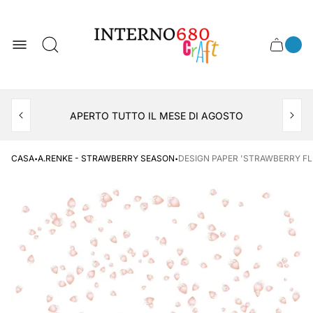
Logo
del
negozio
0
Cassett
Conte
articol
del
del
carrel
carrello
APERTO TUTTO IL MESE DI AGOSTO
CONSEGNA AL LOCKER INPOST
·
·
CASA
A.RENKE - STRAWBERRY SEASON
DESIGN PAPER 'STRAWBERRY FL