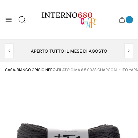
Logo
del
negozio
0
Cassett
Conte
articol
del
del
carrel
carrello
APERTO TUTTO IL MESE DI AGOSTO
CONSEGNA AL LOCKER INPOST
·
·
CASA
BIANCO GRIGIO NERO
FILATO GIMA 8.5 0038 CHARCOAL - ITO YAR