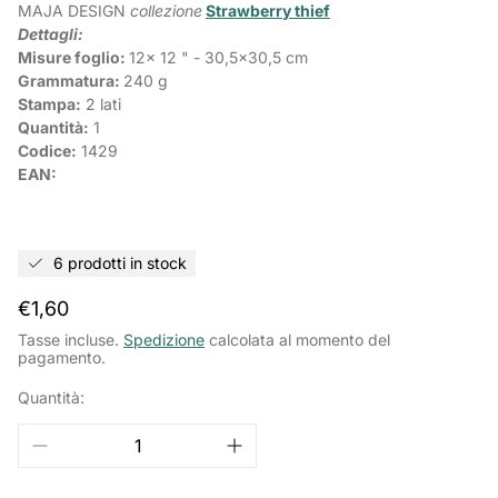
MAJA DESIGN
collezione
Strawberry thief
Dettagli:
Misure foglio:
12x 12 " - 30,5x30,5 cm
Grammatura:
240 g
Stampa:
2 lati
Quantità:
1
Codice:
1429
EAN:
6 prodotti in stock
Prezzo
€1,60
normale
Tasse incluse.
Spedizione
calcolata al momento del
pagamento.
Quantità: