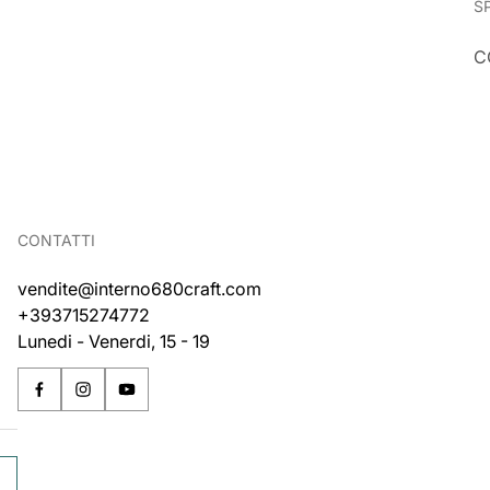
S
C
CONTATTI
vendite@interno680craft.com
+393715274772
Lunedi - Venerdi, 15 - 19