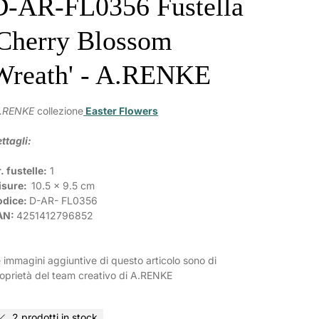
D-AR-FL0356 Fustella
'Cherry Blossom
Wreath' - A.RENKE
.RENKE
collezione
Easter Flowers
ttagli:
. fustelle:
1
isure:
10.5 x 9.5 cm
odice:
D-AR-
FL0356
AN:
4251412796852
 immagini aggiuntive di questo articolo sono di
oprietà del team creativo di A.RENKE
2 prodotti in stock