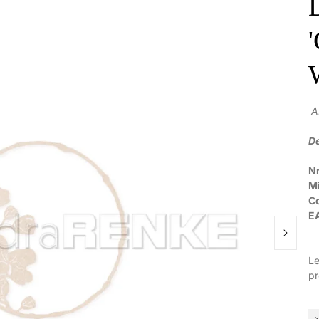
A
De
Nr
M
C
E
Le
pr