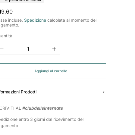
rezzo
19,60
ormale
sse incluse.
Spedizione
calcolata al momento del
agamento.
antità:
Aggiungi al carrello
formazioni Prodotti
CRIVITI AL
#clubdelleinternate
edizione entro 3 giorni dal ricevimento del
agamento