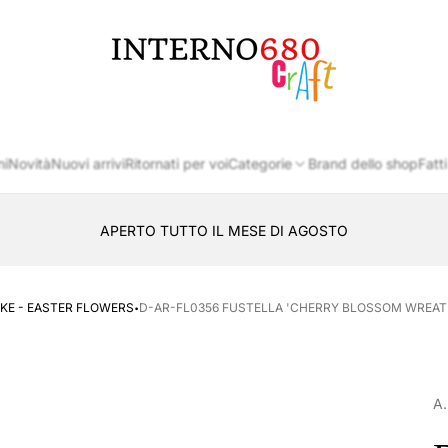
Logo
del
negozio
ni
Novità
Nuovi arrivi
Ritornati per voi
Categorie
Brand dello shop
Fatti
APERTO TUTTO IL MESE DI AGOSTO
CONSEGNA AL LOCKER INPOST
·
KE - EASTER FLOWERS
D-AR-FL0356 FUSTELLA 'CHERRY BLOSSOM WREATH
A