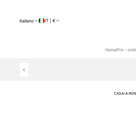
IT | €
Italiano
Home
Pre - ordi
·
CASA
A.REN