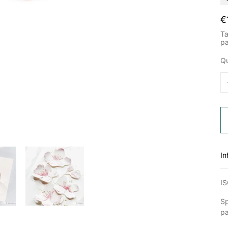
P
€
n
Ta
p
Qu
In
IS
Sp
p