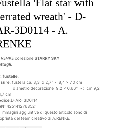
ustella 'Flat star with
serrated wreath' - D-
AR-3D0114 - A.
RENKE
. RENKE
collezione
STARRY SKY
ttagli:
. fustelle:
isure:
fustella ca.
3,3
x
2,7
" -
8,4
x
7,0
cm
iametro decorazione
9,2
x
0,66
"
-
: cm
9,2
1,7 cm
odice:
D-AR-
3D0114
AN:
4251412768521
 immagini aggiuntive di questo articolo sono di
oprietà del team creativo di A.RENKE.