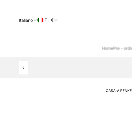
IT | €
Italiano
Home
Pre - ordi
·
CASA
A.RENKE