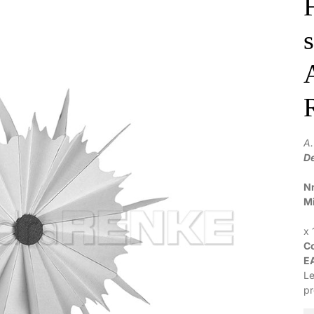
F
A
De
Nr
M
d
x
C
E
Le
pr