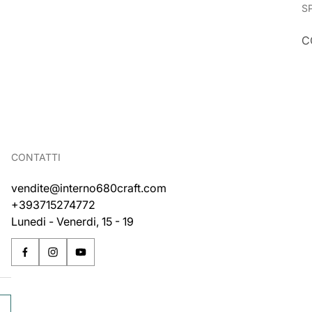
S
C
CONTATTI
vendite@interno680craft.com
+393715274772
Lunedi - Venerdi, 15 - 19