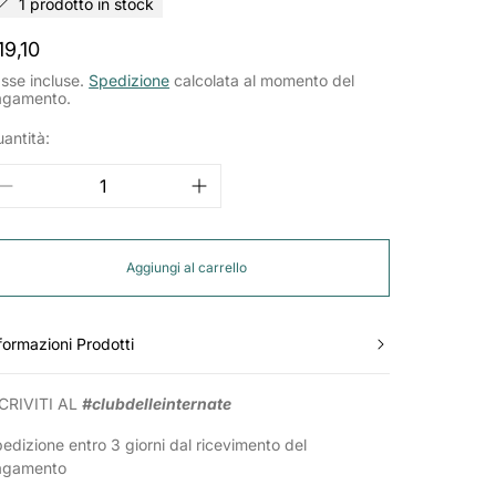
1 prodotto in stock
rezzo
19,10
ormale
sse incluse.
Spedizione
calcolata al momento del
agamento.
antità:
Aggiungi al carrello
formazioni Prodotti
CRIVITI AL
#clubdelleinternate
edizione entro 3 giorni dal ricevimento del
agamento