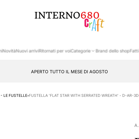
Logo
del
negozio
ni
Novità
Nuovi arrivi
Ritornati per voi
Categorie
Brand dello shop
Fatti
APERTO TUTTO IL MESE DI AGOSTO
CONSEGNA AL LOCKER INPOST
·
 - LE FUSTELLE
FUSTELLA 'FLAT STAR WITH SERRATED WREATH' - D-AR-3D0
A