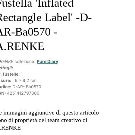
ustella 'Inflated
Rectangle Label' -D-
AR-Ba0570 -
A.RENKE
.RENKE
collezione
Pure Diary
ttagli:
. fustelle:
1
isure:
6 x 9,2 cm
odice:
D-AR-
Ba0570
AN:
4251412797880
e immagini aggiuntive di questo articolo
ono di proprietà del team creativo di
.RENKE