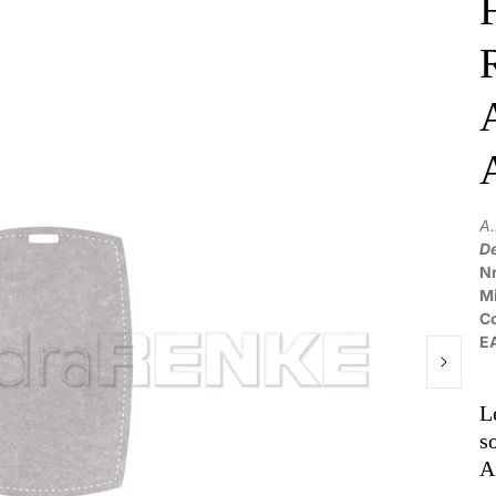
F
A
De
Nr
M
C
E
L
s
A