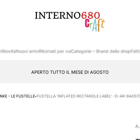
Logo
del
negozio
ni
Novità
Nuovi arrivi
Ritornati per voi
Categorie
Brand dello shop
Fatti
APERTO TUTTO IL MESE DI AGOSTO
CONSEGNA AL LOCKER INPOST
·
NKE - LE FUSTELLE
FUSTELLA 'INFLATED RECTANGLE LABEL' -D-AR-BA0570
A