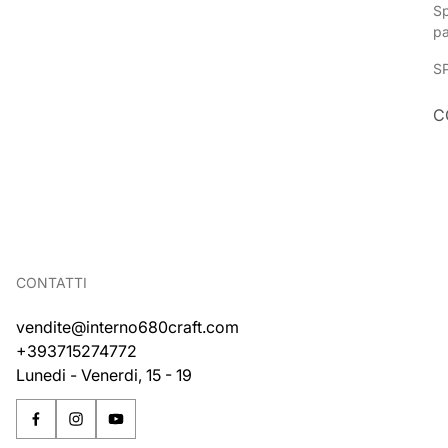
Sp
p
S
C
CONTATTI
vendite@interno680craft.com
+393715274772
Lunedi - Venerdi, 15 - 19