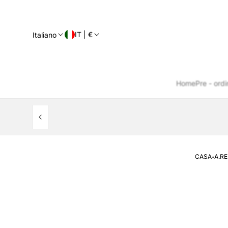
IT | €
Italiano
Home
Pre - ordi
·
CASA
A.RE