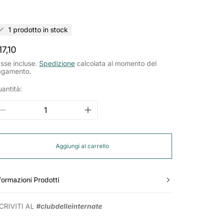
1 prodotto in stock
rezzo
17,10
ormale
sse incluse.
Spedizione
calcolata al momento del
agamento.
antità:
Aggiungi al carrello
formazioni Prodotti
CRIVITI AL
#clubdelleinternate