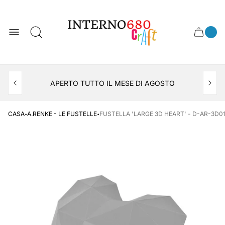
Logo
del
negozio
0
Cassett
Conte
articol
del
del
carrel
carrello
APERTO TUTTO IL MESE DI AGOSTO
CONSEGNA AL LOCKER INPOST
·
·
CASA
A.RENKE - LE FUSTELLE
FUSTELLA 'LARGE 3D HEART' - D-AR-3D012