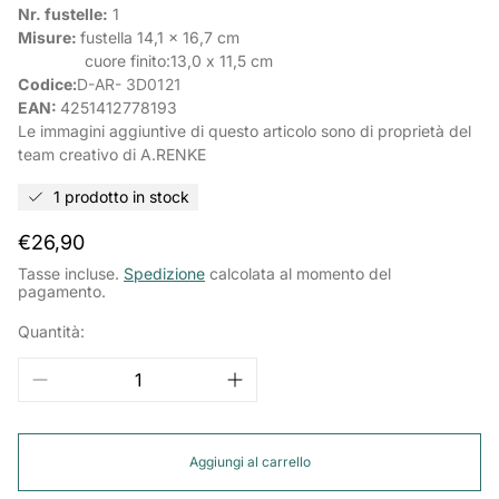
Nr. fustelle:
1
Misure:
fustella
14,1 x 16,7 cm
cuore finito:
13,0 x 11,5 cm
Codice:
D-AR-
3D0121
EAN:
4251412778193
Le immagini aggiuntive di questo articolo sono di proprietà del
team creativo di A.RENKE
1 prodotto in stock
Prezzo
€26,90
normale
Tasse incluse.
Spedizione
calcolata al momento del
pagamento.
Quantità:
Aggiungi al carrello