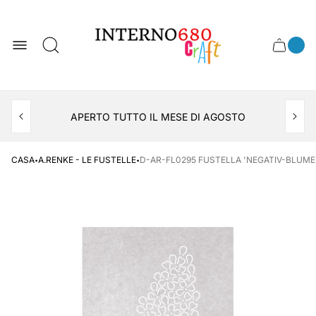
Logo
del
negozio
0
Cassett
Conte
articol
del
del
carrel
carrello
APERTO TUTTO IL MESE DI AGOSTO
CONSEGNA AL LOCKER INPOST
·
·
CASA
A.RENKE - LE FUSTELLE
D-AR-FL0295 FUSTELLA 'NEGATIV-BLUME 2