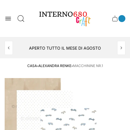
Logo
del
negozio
0
Cassett
Conte
articol
del
del
carrel
carrello
APERTO TUTTO IL MESE DI AGOSTO
CONSEGNA AL LOCKER INPOST
·
·
CASA
ALEXANDRA RENKE
MACCHININE NR.1