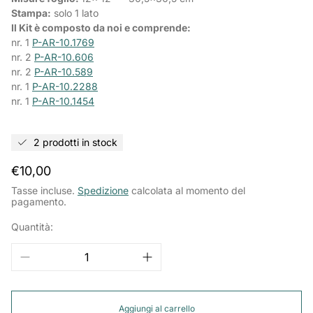
Stampa:
solo 1 lato
Il Kit è composto da noi e comprende:
nr. 1
P-AR-
10.1769
nr. 2
P-AR-
10.606
nr. 2
P-AR-
10.589
nr. 1
P-AR-
10.2288
nr. 1
P-AR-
10.1454
2 prodotti in stock
Prezzo
€10,00
normale
Tasse incluse.
Spedizione
calcolata al momento del
pagamento.
Quantità:
Aggiungi al carrello