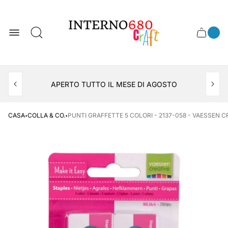
Logo
del
negozio
0
Cassett
Conte
articol
del
del
carrel
carrello
APERTO TUTTO IL MESE DI AGOSTO
CONSEGNA AL LOCKER INPOST
·
·
CASA
COLLA & CO.
PUNTI GRAFFETTE 5 COLORI - 2137-058 - VAESSEN C