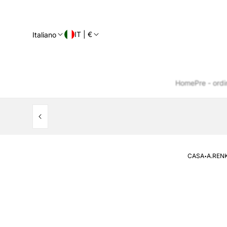
IT | €
Italiano
Home
Pre - ordi
·
CASA
A.RENK