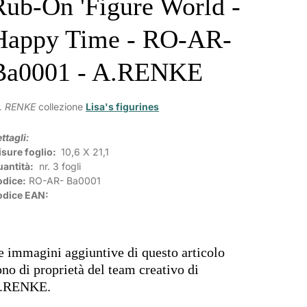
Rub-On 'Figure World -
Happy Time - RO-AR-
Ba0001 - A.RENKE
. RENKE
collezione
Lisa's figurines
ttagli:
sure foglio:
10,6 X 21,1
antità:
nr. 3 fogli
odice:
RO-AR-
Ba0001
odice EAN:
e immagini aggiuntive di questo articolo
ono di proprietà del team creativo di
.RENKE.