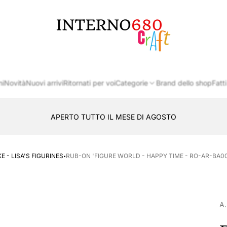
Logo
del
negozio
ni
Novità
Nuovi arrivi
Ritornati per voi
Categorie
Brand dello shop
Fatti
APERTO TUTTO IL MESE DI AGOSTO
CONSEGNA AL LOCKER INPOST
·
E - LISA'S FIGURINES
RUB-ON 'FIGURE WORLD - HAPPY TIME - RO-AR-BA00
A