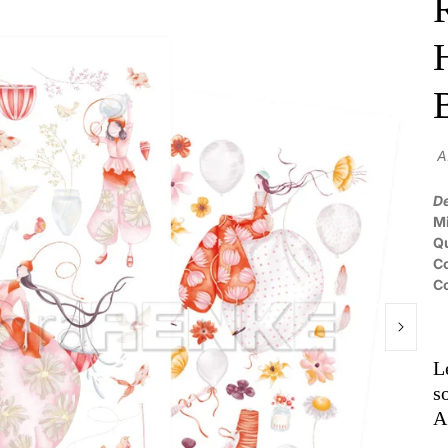
A
De
Mi
Qu
C
C
L
s
A