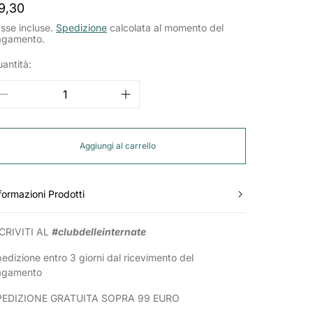
rezzo
9,30
ormale
sse incluse.
Spedizione
calcolata al momento del
agamento.
antità:
Aggiungi al carrello
formazioni Prodotti
CRIVITI AL
#clubdelleinternate
edizione entro 3 giorni dal ricevimento del
agamento
PEDIZIONE GRATUITA SOPRA 99 EURO