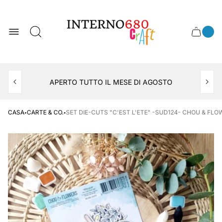
Logo
del
negozio
0
Cassett
Conte
articol
del
del
carrel
carrello
APERTO TUTTO IL MESE DI AGOSTO
CONSEGNA AL LOCKER INPOST
·
·
CASA
CARTE & CO.
SET DIE-CUTS "C'EST L'ETE" -SUD124- CHOU & FL