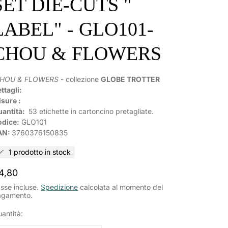
SET DIE-CUTS "
LABEL" - GLO101-
CHOU & FLOWERS
HOU & FLOWERS
- collezione
GLOBE TROTTER
ttagli:
sure :
uantità:
53 etichette in cartoncino pretagliate.
odice:
GLO101
AN:
3760376150835
1 prodotto in stock
rezzo
4,80
ormale
sse incluse.
Spedizione
calcolata al momento del
agamento.
antità: