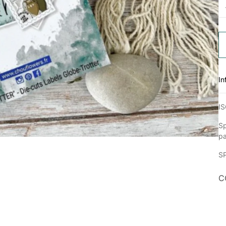
In
IS
Sp
p
S
C