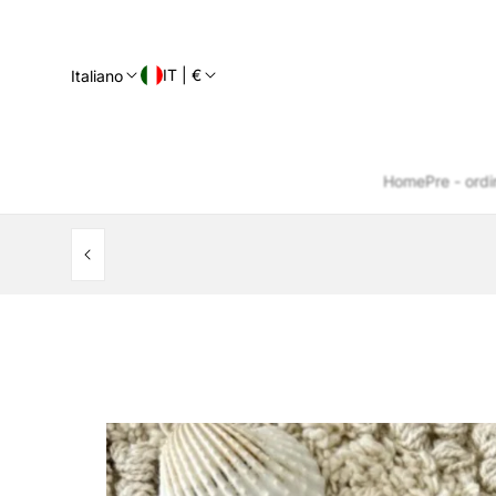
IT | €
Italiano
Home
Pre - ordi