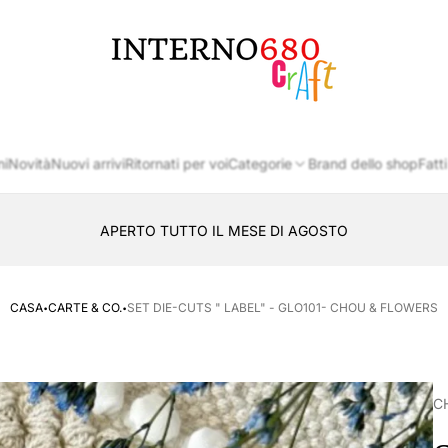
Logo
del
negozio
ni
Novità
Nuovi arrivi
Ritornati per voi
Categorie
Brand dello shop
Fatti
APERTO TUTTO IL MESE DI AGOSTO
CONSEGNA AL LOCKER INPOST
·
·
CASA
CARTE & CO.
SET DIE-CUTS " LABEL" - GLO101- CHOU & FLOWERS
C