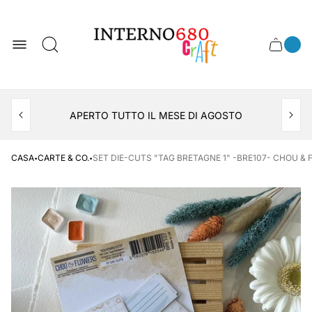
Logo
del
negozio
0
Cassett
Conte
articol
del
del
carrel
carrello
APERTO TUTTO IL MESE DI AGOSTO
CONSEGNA AL LOCKER INPOST
·
·
CASA
CARTE & CO.
SET DIE-CUTS "TAG BRETAGNE 1" -BRE107- CHOU &