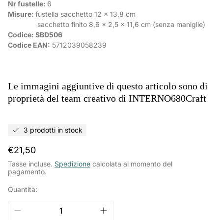
Nr fustelle:
6
Misure:
fustella sacchetto 12 x 13,8 cm
sacchetto finito 8,6 x 2,5 x 11,6 cm (senza maniglie)
Codice: SBD506
Codice EAN:
5712039058239
Le immagini aggiuntive di questo articolo sono di
proprietà del team creativo di INTERNO680Craft
3 prodotti in stock
Prezzo
€21,50
normale
Tasse incluse.
Spedizione
calcolata al momento del
pagamento.
Quantità: