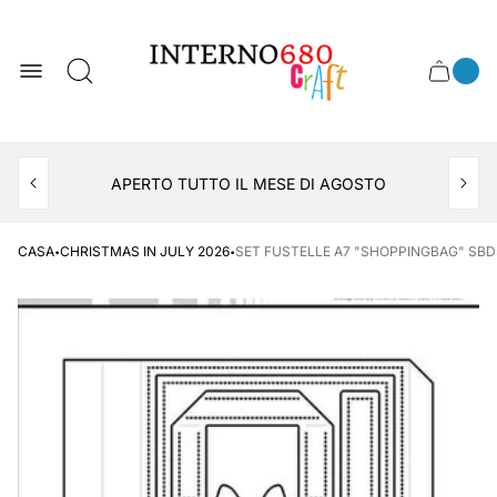
Logo
del
negozio
0
Cassett
Conte
articol
del
del
carrel
carrello
APERTO TUTTO IL MESE DI AGOSTO
CONSEGNA AL LOCKER INPOST
·
·
CASA
CHRISTMAS IN JULY 2026
SET FUSTELLE A7 "SHOPPINGBAG" SBD5