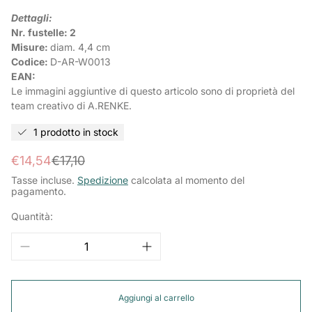
Dettagli:
Nr. fustelle:
2
Misure:
diam. 4,4
cm
Codice:
D-AR-W0013
EAN:
Le immagini aggiuntive di questo articolo sono di proprietà del
team creativo di A.RENKE.
1 prodotto in stock
Prezzo
Prezzo
€14,54
€17,10
di
normale
Tasse incluse.
Spedizione
calcolata al momento del
pagamento.
vendita
Quantità:
Aggiungi al carrello