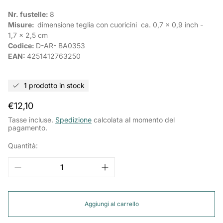
Nr. fustelle:
8
Misure:
dimensione teglia con cuoricini ca.
0,7
x
0,9
inch -
1,7
x
2,5
cm
Codice:
D-AR-
BA0353
EAN:
4251412763250
1 prodotto in stock
Prezzo
€12,10
normale
Tasse incluse.
Spedizione
calcolata al momento del
pagamento.
Quantità:
Aggiungi al carrello