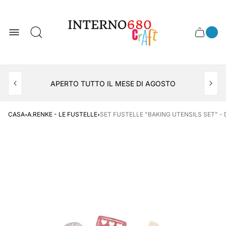
Logo
del
negozio
0
Cassett
Conte
articol
del
del
carrel
carrello
APERTO TUTTO IL MESE DI AGOSTO
CONSEGNA AL LOCKER INPOST
·
·
CASA
A.RENKE - LE FUSTELLE
SET FUSTELLE "BAKING UTENSILS SET" - 