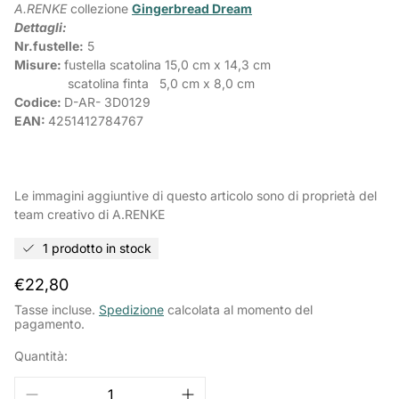
A.RENKE
collezione
Gingerbread Dream
Dettagli:
Nr.fustelle:
5
Misure:
fustella scatolina
15,0 cm x 14,3 cm
scatolina finta
5,0 cm x 8,0 cm
Codice:
D-AR-
3D0129
EAN:
4251412784767
Le immagini aggiuntive di questo articolo sono di proprietà del
team creativo di A.RENKE
1 prodotto in stock
Prezzo
€22,80
normale
Tasse incluse.
Spedizione
calcolata al momento del
pagamento.
Quantità: