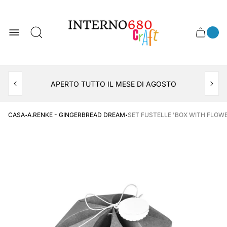
Logo
del
negozio
0
Cassett
Conte
articol
del
del
carrel
carrello
APERTO TUTTO IL MESE DI AGOSTO
CONSEGNA AL LOCKER INPOST
·
·
CASA
A.RENKE - GINGERBREAD DREAM
SET FUSTELLE 'BOX WITH FLOWE