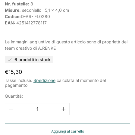
Nr. fustelle:
8
Misure:
secchiello
5,1 x 4,0 cm
Codice:
D-AR-
FL0280
EAN:
4251412778117
Le immagini aggiuntive di questo articolo sono di proprietà del
team creativo di A.RENKE
6 prodotti in stock
Prezzo
€15,30
normale
Tasse incluse.
Spedizione
calcolata al momento del
pagamento.
Quantità:
Aggiungi al carrello