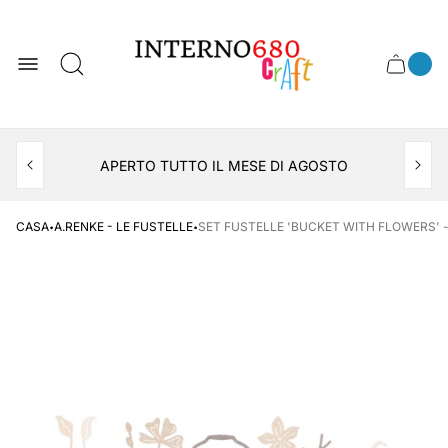
Logo
del
negozio
0
Cassett
Conte
articol
del
del
carrel
carrello
APERTO TUTTO IL MESE DI AGOSTO
CONSEGNA AL LOCKER INPOST
·
·
CASA
A.RENKE - LE FUSTELLE
SET FUSTELLE 'BUCKET WITH FLOWERS' -