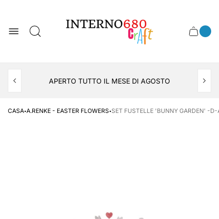
Logo
del
negozio
0
Cassett
Conte
articol
del
del
carrel
carrello
APERTO TUTTO IL MESE DI AGOSTO
CONSEGNA AL LOCKER INPOST
·
·
CASA
A.RENKE - EASTER FLOWERS
SET FUSTELLE 'BUNNY GARDEN' -D-A