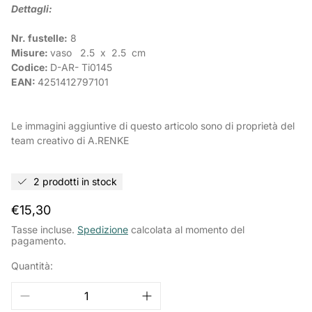
Dettagli:
Nr. fustelle:
8
Misure:
vaso
2.5
x
2.5 cm
Codice:
D-AR-
Ti0145
EAN:
4251412797101
Le immagini aggiuntive di questo articolo sono di proprietà del
team creativo di A.RENKE
2 prodotti in stock
Prezzo
€15,30
normale
Tasse incluse.
Spedizione
calcolata al momento del
pagamento.
Quantità: