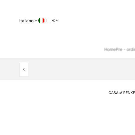
IT | €
Italiano
Home
Pre - ordi
·
CASA
A.RENKE