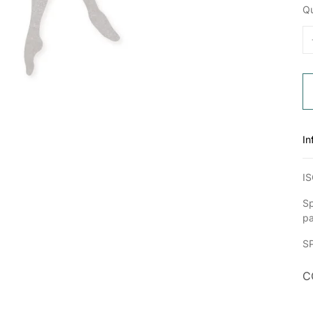
Qu
In
IS
Sp
p
S
C