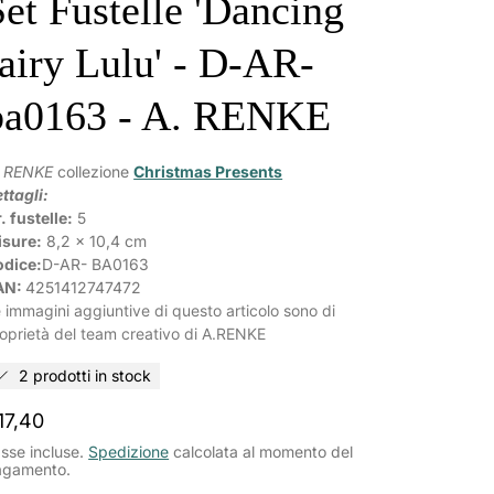
Set Fustelle 'Dancing
fairy Lulu' - D-AR-
ba0163 - A. RENKE
. RENKE
collezione
Christmas Presents
ttagli:
. fustelle:
5
isure:
8,2 x 10,4 cm
odice:
D-AR- BA0163
AN:
4251412747472
 immagini aggiuntive di questo articolo sono di
oprietà del team creativo di A.RENKE
2 prodotti in stock
rezzo
17,40
ormale
sse incluse.
Spedizione
calcolata al momento del
agamento.