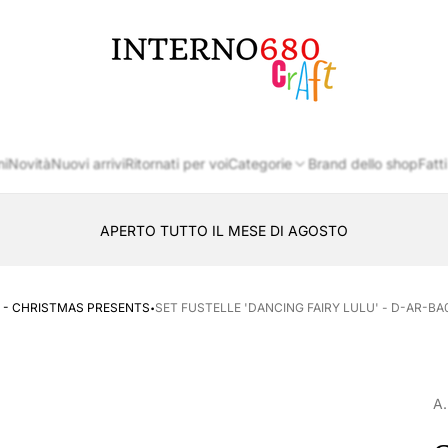
Logo
del
negozio
ni
Novità
Nuovi arrivi
Ritornati per voi
Categorie
Brand dello shop
Fatti
APERTO TUTTO IL MESE DI AGOSTO
CONSEGNA AL LOCKER INPOST
·
 - CHRISTMAS PRESENTS
SET FUSTELLE 'DANCING FAIRY LULU' - D-AR-BA0
A