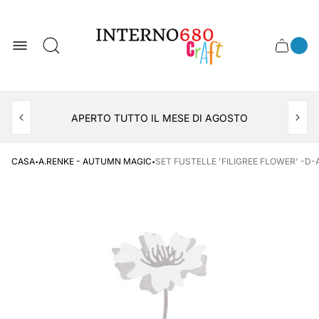
Logo
del
negozio
0
Cassett
Conte
articol
del
del
carrel
carrello
APERTO TUTTO IL MESE DI AGOSTO
CONSEGNA AL LOCKER INPOST
·
·
CASA
A.RENKE - AUTUMN MAGIC
SET FUSTELLE 'FILIGREE FLOWER' -D-