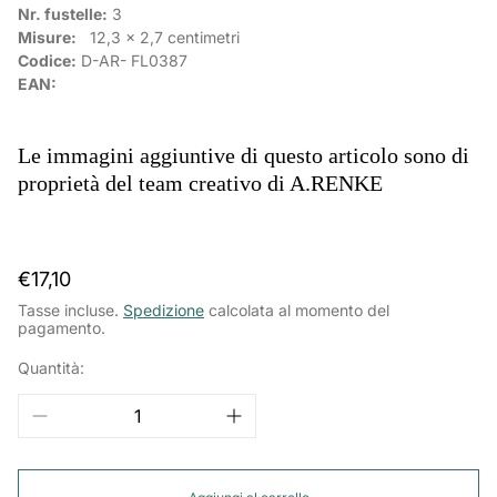
Nr. fustelle:
3
Misure:
12,3 x 2,7
centimetri
Codice:
D-AR-
FL0387
EAN:
Le immagini aggiuntive di questo articolo sono di
proprietà del team creativo di A.RENKE
Prezzo
€17,10
normale
Tasse incluse.
Spedizione
calcolata al momento del
pagamento.
Quantità: