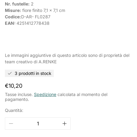
Nr. fustelle:
2
Misure:
fiore finito 7,1 x 7,1 cm
Codice:
D-AR- FL0287
EAN:
4251412778438
Le immagini aggiuntive di questo articolo sono di proprietà del
team creativo di A.RENKE
3 prodotti in stock
Prezzo
€10,20
normale
Tasse incluse.
Spedizione
calcolata al momento del
pagamento.
Quantità: