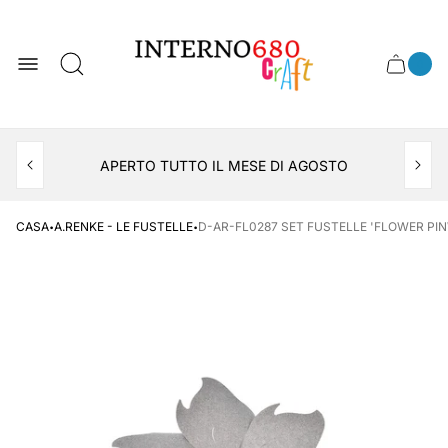
Logo
del
negozio
0
Cassett
Conte
articol
del
del
carrel
carrello
APERTO TUTTO IL MESE DI AGOSTO
CONSEGNA AL LOCKER INPOST
·
·
CASA
A.RENKE - LE FUSTELLE
D-AR-FL0287 SET FUSTELLE 'FLOWER PIN