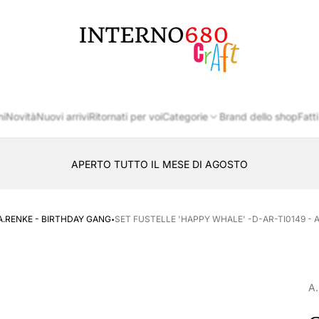
Logo
del
negozio
ni
Novità
Nuovi arrivi
Ritornati per voi
Categorie
Brand dello shop
Fatti
APERTO TUTTO IL MESE DI AGOSTO
CONSEGNA AL LOCKER INPOST
·
A.RENKE - BIRTHDAY GANG
SET FUSTELLE 'HAPPY WHALE' -D-AR-TI0149 - 
A