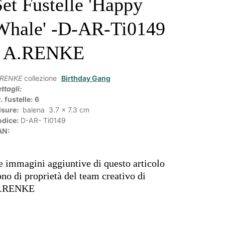
Set Fustelle 'Happy
Whale' -D-AR-Ti0149
- A.RENKE
.RENKE
collezione
Birthday Gang
ttagli:
. fustelle: 6
isure:
balena
3.7 x 7.3 cm
odice:
D-AR-
Ti0149
AN:
e immagini aggiuntive di questo articolo
ono di proprietà del team creativo di
.RENKE