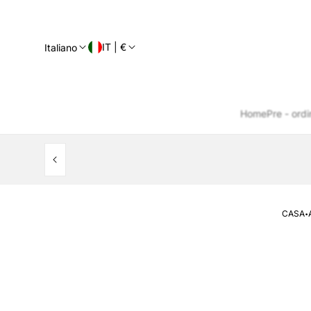
IT | €
Italiano
Home
Pre - ordi
·
CASA