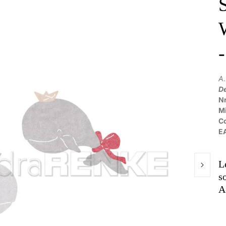
A
De
Nr
M
C
E
L
s
A