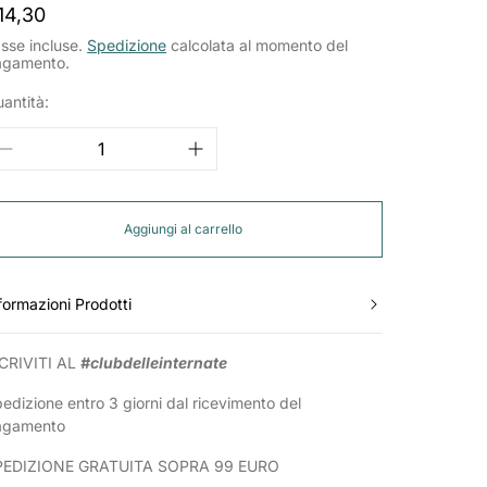
rezzo
14,30
ormale
sse incluse.
Spedizione
calcolata al momento del
agamento.
antità:
Aggiungi al carrello
formazioni Prodotti
CRIVITI AL
#clubdelleinternate
edizione entro 3 giorni dal ricevimento del
agamento
PEDIZIONE GRATUITA SOPRA 99 EURO