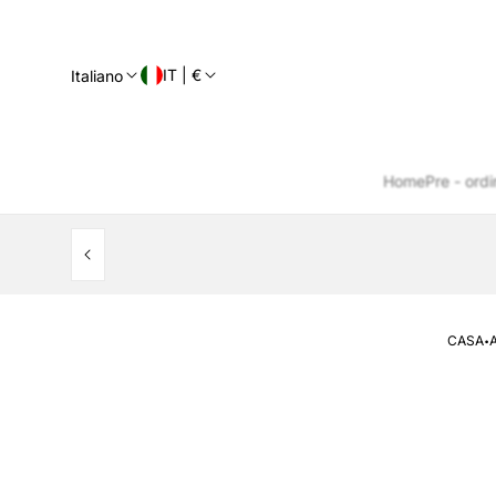
IT | €
Italiano
Home
Pre - ordi
·
CASA