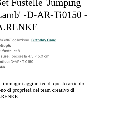
Set Fustelle 'Jumping
Lamb' -D-AR-Ti0150 -
A.RENKE
.RENKE
collezione
Birthday Gang
ttagli:
. fustelle:
8
isure:
pecorella
4.5 x 5.0 cm
odice:
D-AR-
Ti0150
AN:
e immagini aggiuntive di questo articolo
ono di proprietà del team creativo di
.RENKE