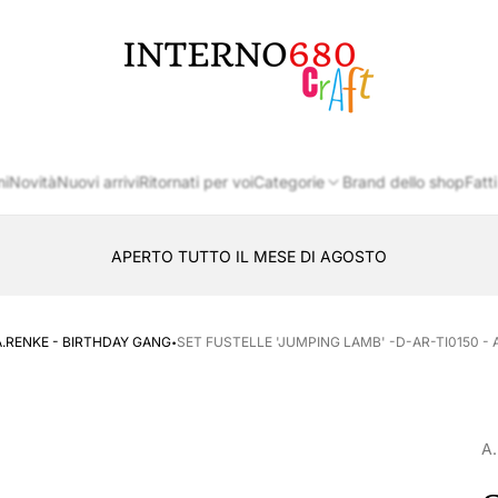
Logo
del
negozio
ni
Novità
Nuovi arrivi
Ritornati per voi
Categorie
Brand dello shop
Fatti
APERTO TUTTO IL MESE DI AGOSTO
CONSEGNA AL LOCKER INPOST
·
A.RENKE - BIRTHDAY GANG
SET FUSTELLE 'JUMPING LAMB' -D-AR-TI0150 - 
A