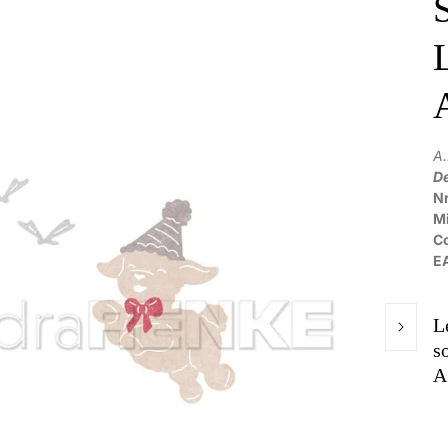
A
De
Nr
M
C
E
L
s
A