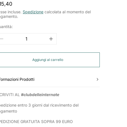
rezzo
15,40
ormale
sse incluse.
Spedizione
calcolata al momento del
agamento.
antità:
Aggiungi al carrello
formazioni Prodotti
CRIVITI AL
#clubdelleinternate
edizione entro 3 giorni dal ricevimento del
agamento
PEDIZIONE GRATUITA SOPRA 99 EURO