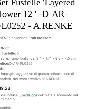
Set Fustelle 'Layered
flower 12 ' -D-AR-
FL0252 - A.RENKE
.RENKE
collezione
Fruit Blossom
ttagli:
. fustelle:
5
isure:
ramo foglia
ca.
3,4
x
1,7
" -
8,8
x 4,5 cm
odice:
D-AR-
FL0252
AN:
 immagini aggiuntive di questo articolo sono di
oprietà del team creativo di A.RENKE.
rezzo
19,28
ormale
sse incluse.
Spedizione
calcolata al momento del
agamento.
antità: