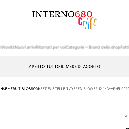
Logo
del
negozio
ni
Novità
Nuovi arrivi
Ritornati per voi
Categorie
Brand dello shop
Fatti
APERTO TUTTO IL MESE DI AGOSTO
CONSEGNA AL LOCKER INPOST
·
ENKE - FRUIT BLOSSOM
SET FUSTELLE 'LAYERED FLOWER 12 ' -D-AR-FL0252
A