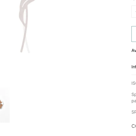
Av
In
IS
Sp
p
S
C