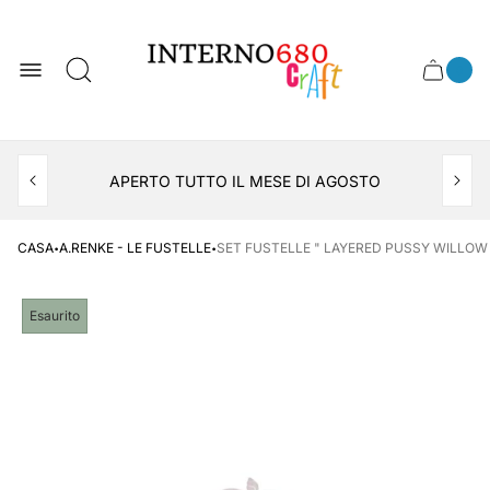
Logo
del
negozio
0
Cassett
Conte
articol
del
del
carrel
carrello
APERTO TUTTO IL MESE DI AGOSTO
CONSEGNA AL LOCKER INPOST
·
·
CASA
A.RENKE - LE FUSTELLE
SET FUSTELLE " LAYERED PUSSY WILLOW 
Etichetta
Esaurito
del
prodotto: