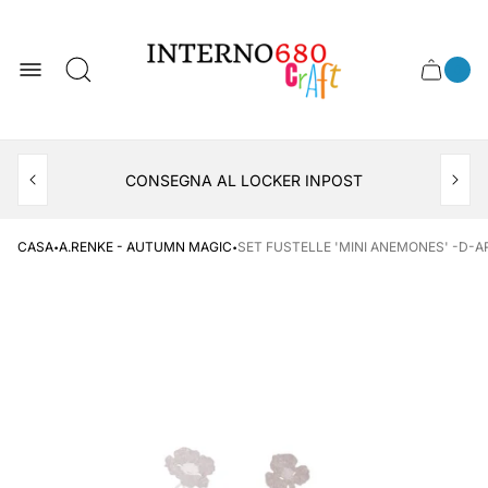
Logo
del
negozio
0
Cassett
Conte
articol
del
del
carrel
carrello
APERTO TUTTO IL MESE DI AGOSTO
CONSEGNA AL LOCKER INPOST
·
·
CASA
A.RENKE - AUTUMN MAGIC
SET FUSTELLE 'MINI ANEMONES' -D-AR