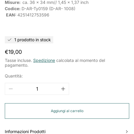
Misure:
ca.
36 x 34 mm//
1,45
x
1,37
inch
Codice:
D-AR-Ty0159 (D-AR-
1008
)
EAN:
4251412753596
1 prodotto in stock
Prezzo
€19,00
normale
Tasse incluse.
Spedizione
calcolata al momento del
pagamento.
Quantità:
Aggiungi al carrello
Informazioni Prodotti