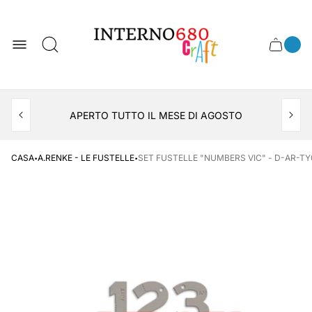
Logo
del
negozio
0
Cassett
Conte
articol
del
del
carrel
carrello
APERTO TUTTO IL MESE DI AGOSTO
CONSEGNA AL LOCKER INPOST
·
·
CASA
A.RENKE - LE FUSTELLE
SET FUSTELLE "NUMBERS VIC" - D-AR-TY0