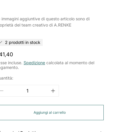
 immagini aggiuntive di questo articolo sono di
oprietà del team creativo di A.RENKE
2 prodotti in stock
rezzo
41,40
ormale
sse incluse.
Spedizione
calcolata al momento del
agamento.
antità:
Aggiungi al carrello