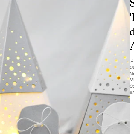
A
De
Nr
M
C
E