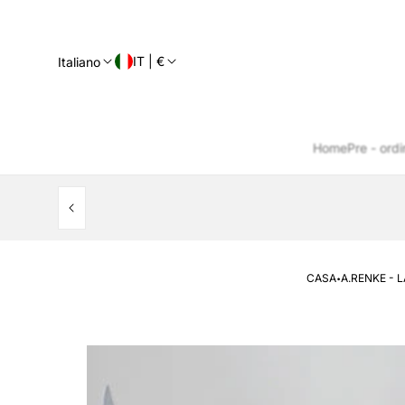
IT | €
Italiano
Home
Pre - ordi
·
CASA
A.RENKE - 