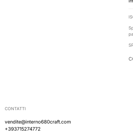
In
IS
Sp
p
S
C
CONTATTI
vendite@interno680craft.com
+393715274772