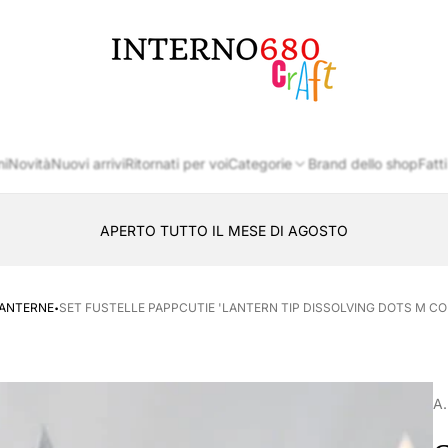
Logo
del
negozio
ni
Novità
Nuovi arrivi
Ritornati per voi
Categorie
Brand dello shop
Fatti
APERTO TUTTO IL MESE DI AGOSTO
CONSEGNA AL LOCKER INPOST
·
LANTERNE
SET FUSTELLE PAPPCUTIE 'LANTERN TIP DISSOLVING DOTS M CO
A