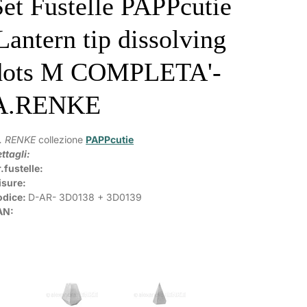
Set Fustelle PAPPcutie
'Lantern tip dissolving
dots M COMPLETA'-
A.RENKE
. RENKE
collezione
PAPPcutie
ttagli:
.fustelle:
isure:
odice:
D-AR-
3D0138 +
3D0139
AN: