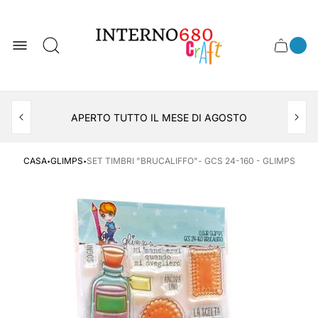
Logo
del
negozio
0
Cassett
Conte
articol
del
del
carrel
carrello
APERTO TUTTO IL MESE DI AGOSTO
CONSEGNA AL LOCKER INPOST
·
·
CASA
GLIMPS
SET TIMBRI "BRUCALIFFO"- GCS 24-160 - GLIMPS