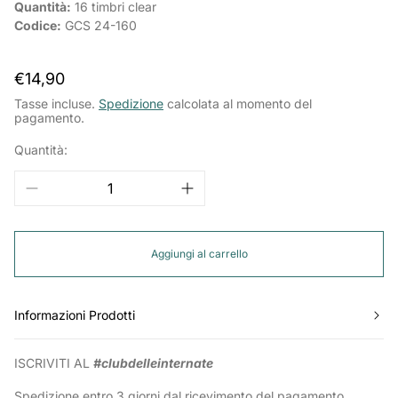
Quantità:
16
timbri clear
Codice:
GCS 24-160
Prezzo
€14,90
normale
Tasse incluse.
Spedizione
calcolata al momento del
pagamento.
Quantità:
Aggiungi al carrello
Informazioni Prodotti
ISCRIVITI AL
#clubdelleinternate
Spedizione entro 3 giorni dal ricevimento del pagamento