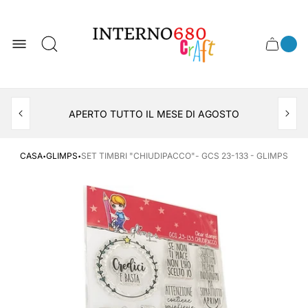
Logo
del
negozio
0
Cassett
Conte
articol
del
del
carrel
carrello
APERTO TUTTO IL MESE DI AGOSTO
CONSEGNA AL LOCKER INPOST
·
·
CASA
GLIMPS
SET TIMBRI "CHIUDIPACCO"- GCS 23-133 - GLIMPS