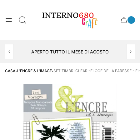
Logo
del
negozio
0
Cassett
Conte
articol
del
del
carrel
carrello
APERTO TUTTO IL MESE DI AGOSTO
CONSEGNA AL LOCKER INPOST
·
·
CASA
L'ENCRE & L'IMAGE
SET TIMBRI CLEAR -ELOGE DE LA PARESSE - EI