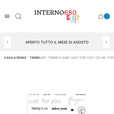
Logo
del
negozio
0
Cassett
Conte
articol
del
del
carrel
carrello
APERTO TUTTO IL MESE DI AGOSTO
CONSEGNA AL LOCKER INPOST
·
·
CASA
A.RENKE - TIMBRI
SET TIMBRI CLEAR "JUST FOR YOU" CS-AR-TY01