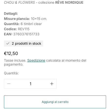
CHOU & FLOWERS
- collezione
RÊVE NORDIQUE
Dettagli:
Misure plancia:
10x15
cm.
Quantità:
6 timbri clear
Codice:
REV115
EAN:
3760376151733
2 prodotti in stock
Prezzo
€12,50
normale
Tasse incluse.
Spedizione
calcolata al momento del
pagamento.
Quantità:
Aggiungi al carrello