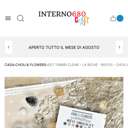
Logo
del
negozio
0
Cassett
Conte
articol
del
del
carrel
carrello
APERTO TUTTO IL MESE DI AGOSTO
CONSEGNA AL LOCKER INPOST
·
·
CASA
CHOU & FLOWERS
SET TIMBRI CLEAR - LA BICHE - REV115 - CHO