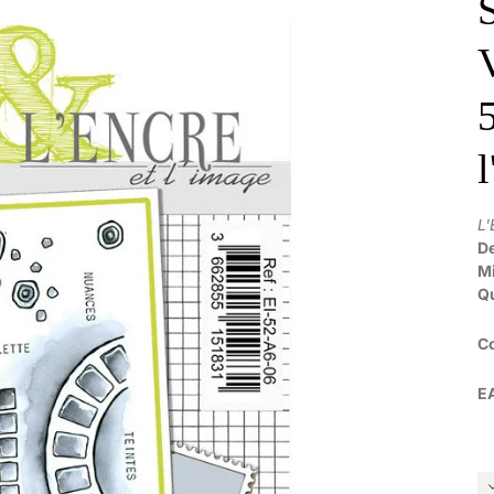
L'
De
Mi
Qu
C
E