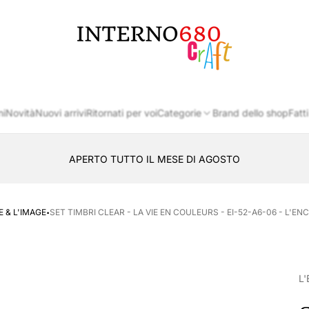
Logo
del
negozio
ni
Novità
Nuovi arrivi
Ritornati per voi
Categorie
Brand dello shop
Fatti
APERTO TUTTO IL MESE DI AGOSTO
CONSEGNA AL LOCKER INPOST
·
E & L'IMAGE
SET TIMBRI CLEAR - LA VIE EN COULEURS - EI-52-A6-06 - L'EN
L