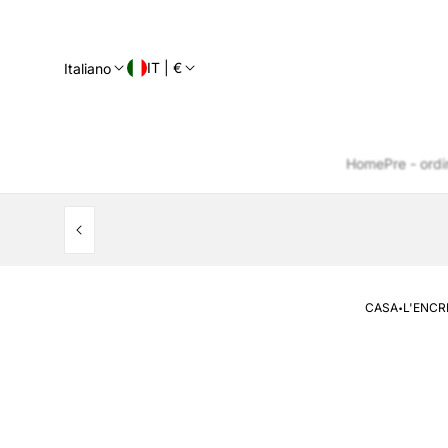
IT | €
Italiano
Home
Pre - ordi
·
CASA
L'ENCR