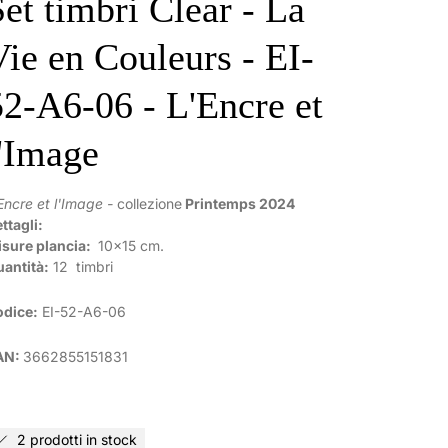
Set timbri Clear - La
Vie en Couleurs - EI-
52-A6-06 - L'Encre et
l'Image
Encre et l'Image -
collezione
Printemps 2024
ttagli:
sure plancia:
10x15 cm.
antità:
12 timbri
odice:
EI-52-A6-06
AN:
3662855151831
2 prodotti in stock