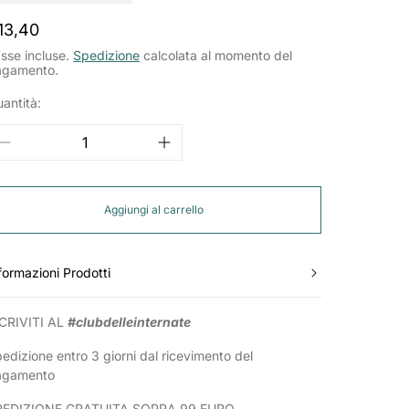
rezzo
13,40
ormale
sse incluse.
Spedizione
calcolata al momento del
agamento.
antità:
Aggiungi al carrello
formazioni Prodotti
CRIVITI AL
#clubdelleinternate
edizione entro 3 giorni dal ricevimento del
agamento
PEDIZIONE GRATUITA SOPRA 99 EURO