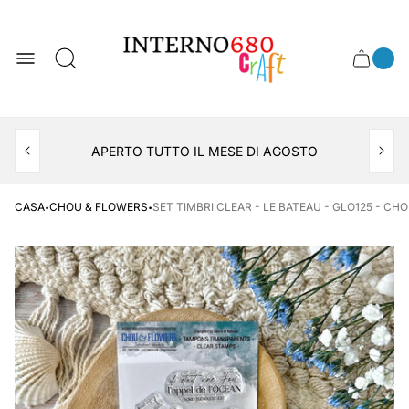
Logo
del
negozio
0
Cassett
Conte
articol
del
del
carrel
carrello
APERTO TUTTO IL MESE DI AGOSTO
CONSEGNA AL LOCKER INPOST
·
·
CASA
CHOU & FLOWERS
SET TIMBRI CLEAR - LE BATEAU - GLO125 - CH