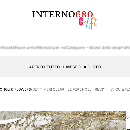
Logo
del
negozio
ni
Novità
Nuovi arrivi
Ritornati per voi
Categorie
Brand dello shop
Fatti
APERTO TUTTO IL MESE DI AGOSTO
CONSEGNA AL LOCKER INPOST
·
CHOU & FLOWERS
SET TIMBRI CLEAR - LE PERE NOEL - REV114 - CHOU & F
C