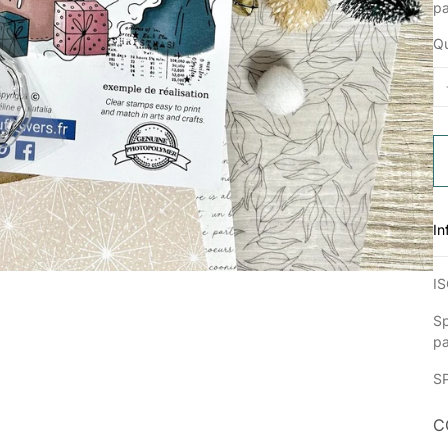
p
Qu
In
IS
Sp
p
S
C