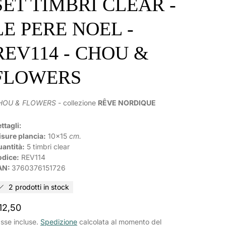
SET TIMBRI CLEAR -
LE PERE NOEL -
REV114 - CHOU &
FLOWERS
HOU & FLOWERS
- collezione
RÊVE NORDIQUE
ttagli:
sure plancia:
10x15
cm.
antità:
5 timbri clear
odice:
REV114
AN:
3760376151726
2 prodotti in stock
rezzo
12,50
ormale
sse incluse.
Spedizione
calcolata al momento del