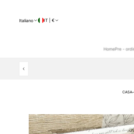
IT | €
Italiano
Home
Pre - ordi
·
CASA