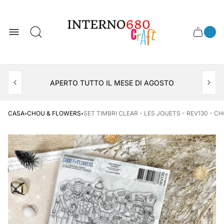
Logo
del
negozio
0
Cassett
Conte
articol
del
del
carrel
carrello
APERTO TUTTO IL MESE DI AGOSTO
CONSEGNA AL LOCKER INPOST
·
·
CASA
CHOU & FLOWERS
SET TIMBRI CLEAR - LES JOUETS - REV130 - 