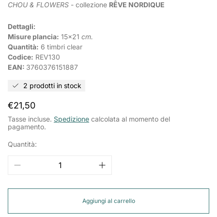
CHOU & FLOWERS
- collezione
RÊVE NORDIQUE
Dettagli:
Misure plancia:
15x21
cm.
Quantità:
6 timbri clear
Codice:
REV130
EAN:
3760376151887
2 prodotti in stock
Prezzo
€21,50
normale
Tasse incluse.
Spedizione
calcolata al momento del
pagamento.
Quantità:
Aggiungi al carrello