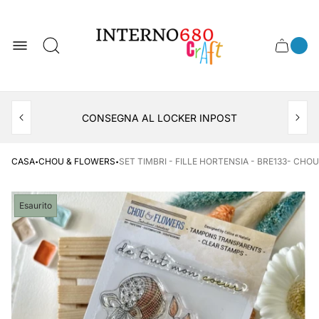
Logo
del
negozio
0
Cassett
Conte
articol
del
del
carrel
carrello
APERTO TUTTO IL MESE DI AGOSTO
CONSEGNA AL LOCKER INPOST
·
·
CASA
CHOU & FLOWERS
SET TIMBRI - FILLE HORTENSIA - BRE133- CHO
Etichetta
Esaurito
del
prodotto: