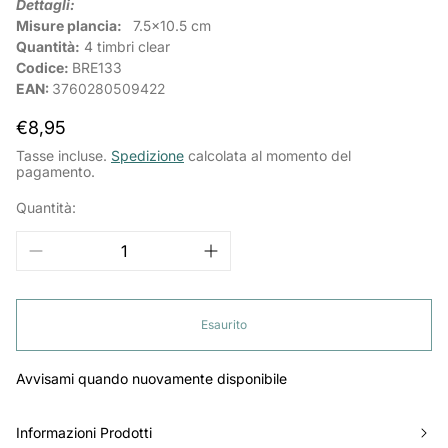
Dettagli:
Misure plancia:
7.5x10.5
cm
Quantità:
4 timbri clear
Codice:
BRE133
EAN:
3760280509422
Prezzo
€8,95
normale
Tasse incluse.
Spedizione
calcolata al momento del
pagamento.
Quantità:
Esaurito
Avvisami quando nuovamente disponibile
Informazioni Prodotti