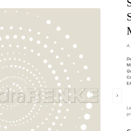
A
De
M
Qu
C
E
Le
pr