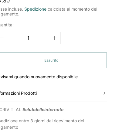
rezzo
7,30
ormale
sse incluse.
Spedizione
calcolata al momento del
agamento.
antità:
Esaurito
visami quando nuovamente disponibile
formazioni Prodotti
CRIVITI AL
#clubdelleinternate
edizione entro 3 giorni dal ricevimento del
agamento