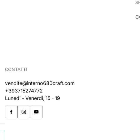
S
C
CONTATTI
vendite@interno680craft.com
+393715274772
Lunedi - Venerdi, 15 - 19