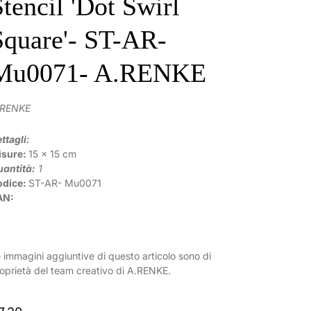
Stencil 'Dot Swirl
Square'- ST-AR-
Mu0071- A.RENKE
.RENKE
ttagli:
isure:
15 x 15 cm
antità:
1
odice:
ST-AR-
Mu0071
AN:
 immagini aggiuntive di questo articolo sono di
oprietà del team creativo di A.RENKE.