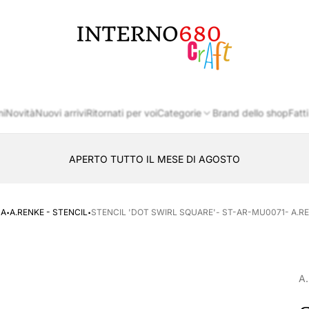
Logo
del
negozio
ni
Novità
Nuovi arrivi
Ritornati per voi
Categorie
Brand dello shop
Fatti
APERTO TUTTO IL MESE DI AGOSTO
CONSEGNA AL LOCKER INPOST
·
·
SA
A.RENKE - STENCIL
STENCIL 'DOT SWIRL SQUARE'- ST-AR-MU0071- A.R
A