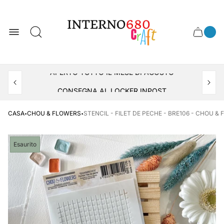
Logo
del
negozio
0
Cassett
Conte
articol
del
del
carrel
carrello
APERTO TUTTO IL MESE DI AGOSTO
CONSEGNA AL LOCKER INPOST
·
·
CASA
CHOU & FLOWERS
STENCIL - FILET DE PECHE - BRE106 - CHOU &
Etichetta
Esaurito
del
prodotto: