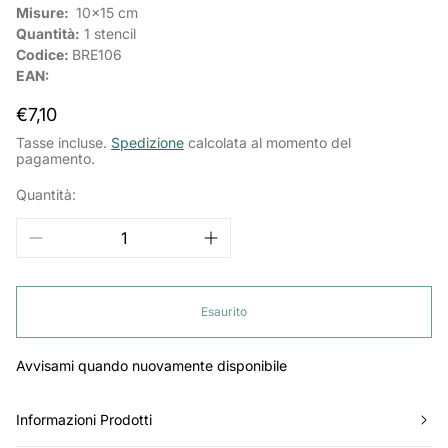
Misure:
10x15
cm
Quantità:
1 stencil
Codice:
BRE106
EAN:
Prezzo
€7,10
normale
Tasse incluse.
Spedizione
calcolata al momento del
pagamento.
Quantità:
Esaurito
Avvisami quando nuovamente disponibile
Informazioni Prodotti