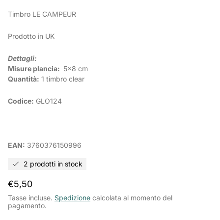
Timbro
LE CAMPEUR
Prodotto in UK
Dettagli:
Misure plancia:
5x8
cm
Quantità:
1 timbro clear
Codice:
GLO124
EAN:
3760376150996
2 prodotti in stock
Prezzo
€5,50
normale
Tasse incluse.
Spedizione
calcolata al momento del
pagamento.