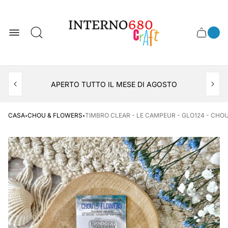
Logo
del
negozio
0
Cassett
Conte
articol
del
del
carrel
carrello
APERTO TUTTO IL MESE DI AGOSTO
CONSEGNA AL LOCKER INPOST
·
·
CASA
CHOU & FLOWERS
TIMBRO CLEAR - LE CAMPEUR - GLO124 - CHO