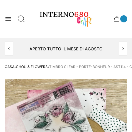
Logo
del
negozio
0
Cassett
Conte
articol
del
del
carrel
carrello
APERTO TUTTO IL MESE DI AGOSTO
CONSEGNA AL LOCKER INPOST
·
·
CASA
CHOU & FLOWERS
TIMBRO CLEAR - PORTE-BONHEUR - AST114 -