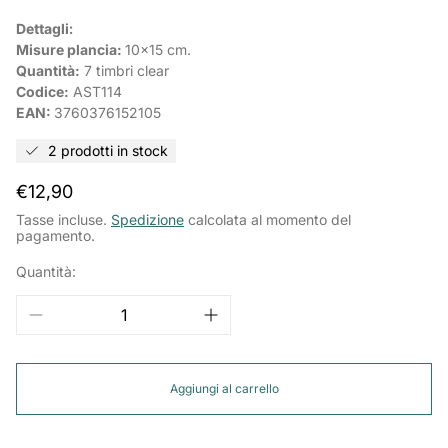
Dettagli:
Misure plancia:
10x15
cm.
Quantità:
7 timbri clear
Codice:
AST114
EAN:
3760376152105
2 prodotti in stock
Prezzo
€12,90
normale
Tasse incluse.
Spedizione
calcolata al momento del
pagamento.
Quantità:
Aggiungi al carrello