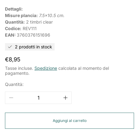
Dettagli:
Misure plancia:
7.5x10.5
cm.
Quantità:
2 timbri clear
Codice:
REV111
EAN:
3760376151696
2 prodotti in stock
Prezzo
€8,95
normale
Tasse incluse.
Spedizione
calcolata al momento del
pagamento.
Quantità:
Aggiungi al carrello