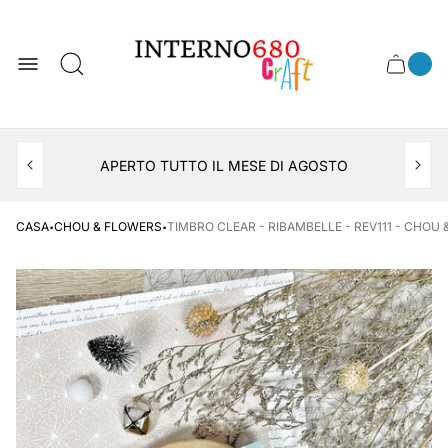
Logo
del
negozio
0
Cassett
Conte
articol
del
del
carrel
carrello
APERTO TUTTO IL MESE DI AGOSTO
CONSEGNA AL LOCKER INPOST
·
·
CASA
CHOU & FLOWERS
TIMBRO CLEAR - RIBAMBELLE - REV111 - CHOU