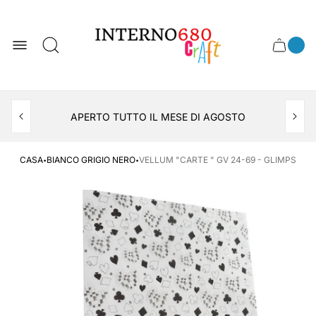
Logo
del
negozio
0
Cassett
Conte
articol
del
del
carrel
carrello
APERTO TUTTO IL MESE DI AGOSTO
CONSEGNA AL LOCKER INPOST
·
·
CASA
BIANCO GRIGIO NERO
VELLUM "CARTE " GV 24-69 - GLIMPS