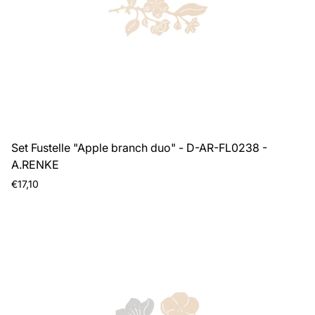
Set Fustelle "Apple branch duo" - D-AR-FL0238 -
A.RENKE
Prezzo
€17,10
normale