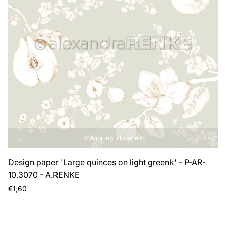
Aggiungi al carrello
Design paper 'Large quinces on light greenk' - P-AR-
10.3070 - A.RENKE
Prezzo
€1,60
normale