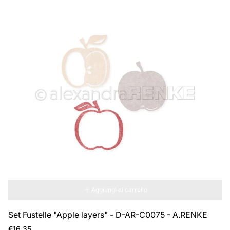
Aggiungi al carrello
Set Fustelle "Apple layers" - D-AR-C0075 - A.RENKE
Prezzo
€16,35