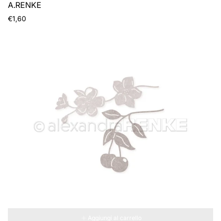
A.RENKE
Prezzo
€1,60
normale
Aggiungi al carrello