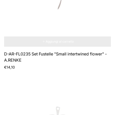
Aggiungi al carrello
D-AR-FL0235 Set Fustelle "Small intertwined flower" -
A.RENKE
Prezzo
€14,10
normale