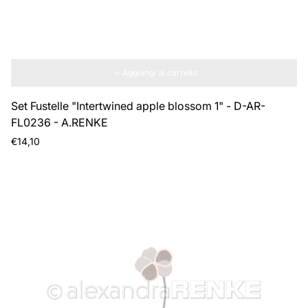
Aggiungi al carrello
Set Fustelle "Intertwined apple blossom 1" - D-AR-
FL0236 - A.RENKE
Prezzo
€14,10
normale