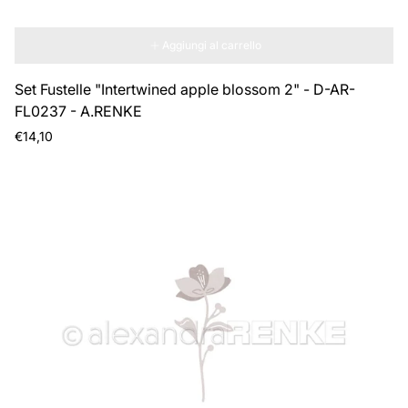
Aggiungi al carrello
Set Fustelle "Intertwined apple blossom 2" - D-AR-
FL0237 - A.RENKE
Prezzo
€14,10
normale