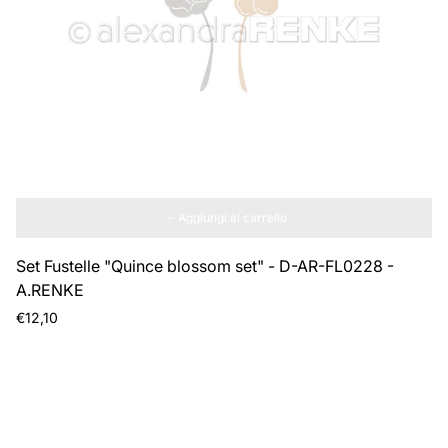
Aggiungi al carrello
Set Fustelle "Quince blossom set" - D-AR-FL0228 -
A.RENKE
Prezzo
€12,10
normale