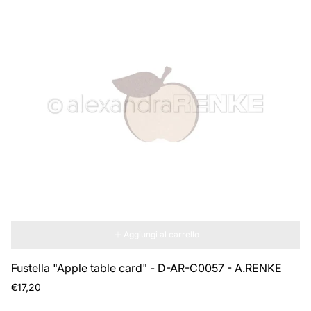
Aggiungi al carrello
Fustella "Apple table card" - D-AR-C0057 - A.RENKE
Prezzo
€17,20
normale