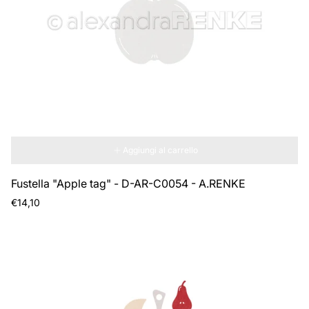
Aggiungi al carrello
Fustella "Apple tag" - D-AR-C0054 - A.RENKE
Prezzo
€14,10
normale