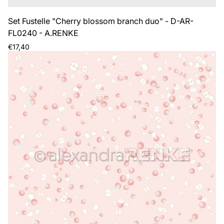
Set Fustelle "Cherry blossom branch duo" - D-AR-
FL0240 - A.RENKE
Prezzo
€17,40
normale