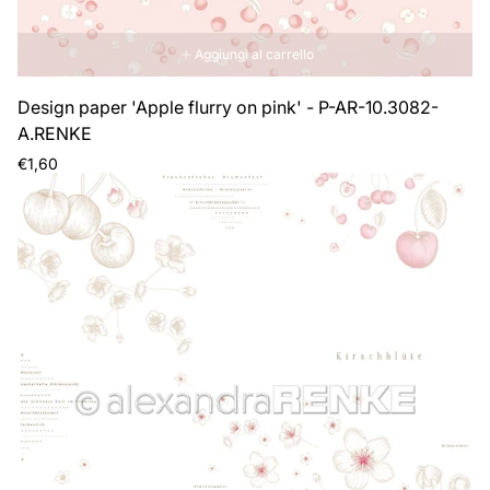
Aggiungi al carrello
Design paper 'Apple flurry on pink' - P-AR-10.3082-
A.RENKE
Prezzo
€1,60
normale