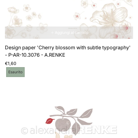
Aggiungi al carrello
Design paper 'Cherry blossom with subtle typography'
- P-AR-10.3076 - A.RENKE
Prezzo
€1,60
normale
Etichetta
Esaurito
del
prodotto: