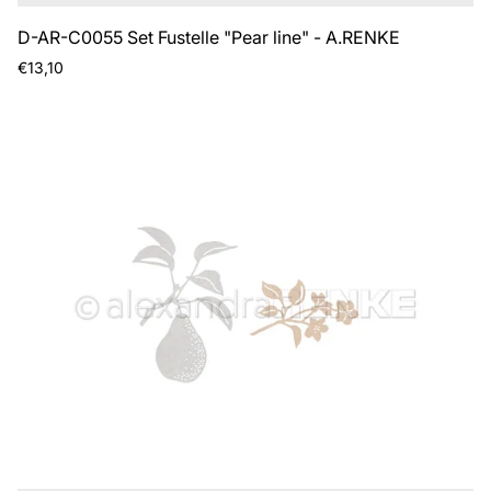
D-AR-C0055 Set Fustelle "Pear line" - A.RENKE
Prezzo
€13,10
normale