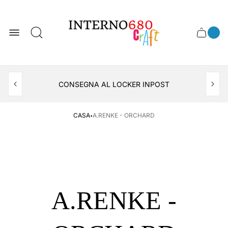
Logo
del
negozio
0
Cassett
Conte
articol
del
del
carrel
carrello
APERTO TUTTO IL MESE DI AGOSTO
CONSEGNA AL LOCKER INPOST
·
CASA
A.RENKE - ORCHARD
A.RENKE -