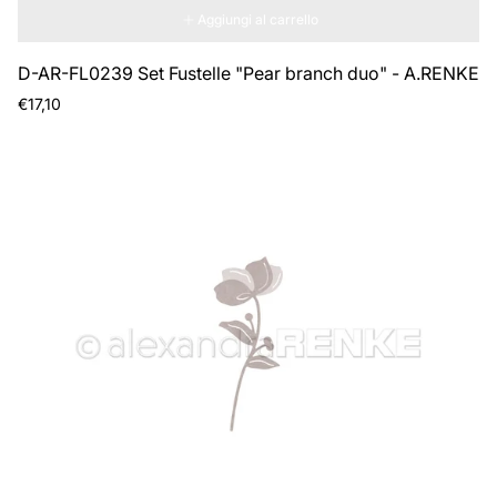
Aggiungi al carrello
D-AR-FL0239 Set Fustelle "Pear branch duo" - A.RENKE
Prezzo
€17,10
normale