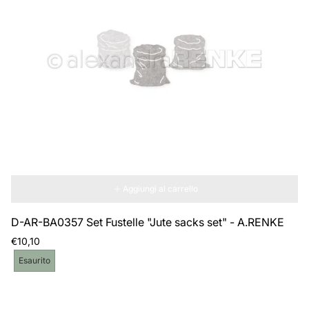
Aggiungi al carrello
D-AR-BA0357 Set Fustelle "Jute sacks set" - A.RENKE
Prezzo
€10,10
normale
Etichetta
Esaurito
del
prodotto: