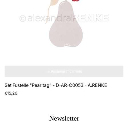
Aggiungi al carrello
Set Fustelle "Pear tag" - D-AR-C0053 - A.RENKE
Prezzo
€15,20
normale
Newsletter