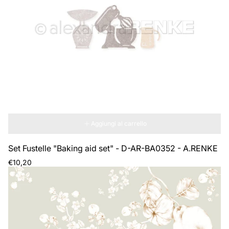
riga
rig
Aggiungi al carrello
Set Fustelle "Baking aid set" - D-AR-BA0352 - A.RENKE
Prezzo
€10,20
normale