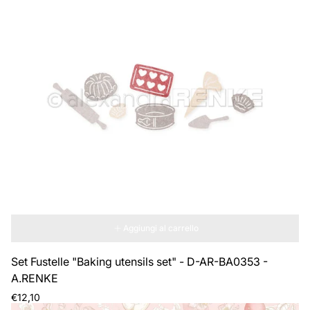
Aggiungi al carrello
Set Fustelle "Baking utensils set" - D-AR-BA0353 -
A.RENKE
Prezzo
€12,10
normale