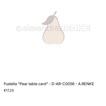
Fustella "Pear table card" - D-AR-C0056 - A.RENKE
Prezzo
€17,20
normale