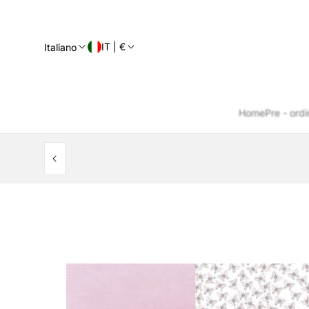
IT | €
Italiano
Home
Pre - ordi