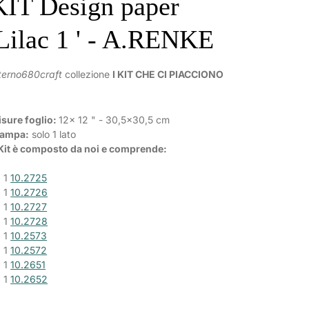
KIT Design paper
'Lilac 1 ' - A.RENKE
terno680craft
collezione
I KIT CHE CI PIACCIONO
sure foglio:
12x 12 " - 30,5x30,5 cm
tampa:
solo 1 lato
 Kit è composto da noi e comprende:
. 1
10.2725
. 1
10.2726
. 1
10.2727
. 1
10.2728
. 1
10.2573
. 1
10.2572
. 1
10.2651
. 1
10.2652