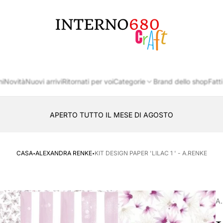
Logo
del
negozio
ni
Novità
Nuovi arrivi
Ritornati per voi
Categorie
Brand dello shop
Fatti
APERTO TUTTO IL MESE DI AGOSTO
CONSEGNA AL LOCKER INPOST
·
·
CASA
ALEXANDRA RENKE
KIT DESIGN PAPER 'LILAC 1 ' - A.RENKE
A