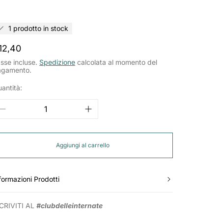
1 prodotto in stock
rezzo
12,40
ormale
sse incluse.
Spedizione
calcolata al momento del
agamento.
antità:
Aggiungi al carrello
formazioni Prodotti
CRIVITI AL
#clubdelleinternate