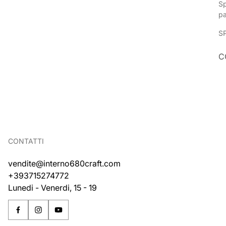
Sp
p
S
C
CONTATTI
vendite@interno680craft.com
+393715274772
Lunedi - Venerdi, 15 - 19